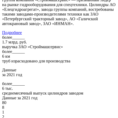
на рынке гидрооборудования для спецтехники. Цилиндры АО
«Елецгидроагрегат», завода группы компаний, востребованы
такими заводами-производителями техники как ЗАО
«Петербургский тракторный завод», АО «Галичский
автокрановый завод», ЗАО «ИНМАН».
Подробнее
более______
1.7
млрд. руб.
выручка ЗАО «Строймашсервис»
более______
6
км
труб израсходовано для производства
Данные
за 2021 год
более______
6
тыс.
среднемесячный выпуск цилиндров заводом
Данные за 2021 год
8
0
8
1
2