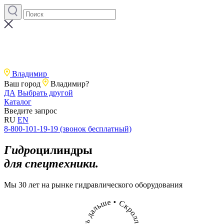
Владимир
Ваш город
Владимир?
ДА
Выбрать другой
Каталог
Введите запрос
RU
EN
8-800-101-19-19 (звонок бесплатный)
Гидро
цилиндры
для спецтехники
.
Мы 30 лет на рынке гидравлического оборудования
е
•
ш
С
ь
к
л
р
а
о
д
л
ь
л