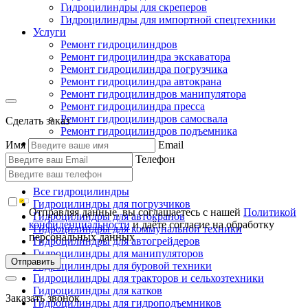
Гидроцилиндры для скреперов
Гидроцилиндры для импортной спецтехники
Услуги
Ремонт гидроцилиндров
Ремонт гидроцилиндра экскаватора
Ремонт гидроцилиндра погрузчика
Ремонт гидроцилиндра автокрана
Ремонт гидроцилиндров манипулятора
Ремонт гидроцилиндра пресса
Ремонт гидроцилиндров самосвала
Сделать заказ
Ремонт гидроцилиндров подъемника
Производство
Имя
Email
Клиентам
Телефон
Контакты
Все гидроцилиндры
Гидроцилиндры для погрузчиков
Отправляя данные, вы соглашаетесь с нашей
Политикой
Гидроцилиндры для автокранов
конфиденциальности
и даёте согласие на обработку
Гидроцилиндры для коммунальной техники
персональных данных
Гидроцилиндры для автогрейдеров
Гидроцилиндры для манипуляторов
Отправить
Гидроцилиндры для буровой техники
Гидроцилиндры для тракторов и сельхозтехники
Гидроцилиндры для катков
Заказать звонок
Гидроцилиндры для гидроподъемников