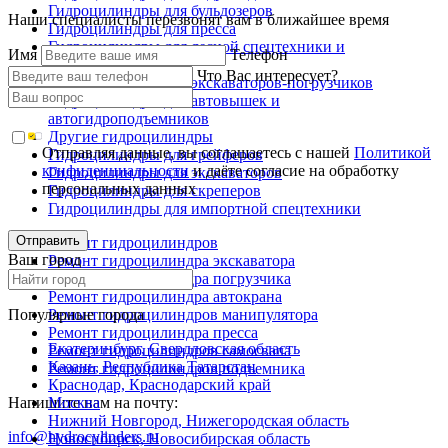
Гидроцилиндры для бульдозеров
Наши специалисты перезвонят вам в ближайшее время
Гидроцилиндры для пресса
Гидроцилиндры для лесной спецтехники и
Имя
Телефон
металловозов
Что Вас интересует?
Гидроцилиндры для экскаваторов-погрузчиков
Гидроцилиндры для автовышек и
автогидроподъемников
Другие гидроцилиндры
Отправляя данные, вы соглашаетесь с нашей
Политикой
Гидроцилиндры для грейферов
конфиденциальности
и даёте согласие на обработку
Гидроцилиндры для экскаваторов
персональных данных
Гидроцилиндры для скреперов
Гидроцилиндры для импортной спецтехники
Отправить
Ремонт гидроцилиндров
Ваш город
Ремонт гидроцилиндра экскаватора
Ремонт гидроцилиндра погрузчика
Ремонт гидроцилиндра автокрана
Популярные города
Ремонт гидроцилиндров манипулятора
Ремонт гидроцилиндра пресса
Екатеринбург, Свердловская область
Ремонт гидроцилиндров самосвала
Казань, Республика Татарстан
Ремонт гидроцилиндров подъемника
Краснодар, Краснодарский край
Напишите нам на почту:
Москва
Нижний Новгород, Нижегородская область
info@hydrocylinders.ru
Новосибирск, Новосибирская область