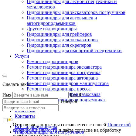
Гидроцилиндры для лесной спецтехники и
металловозов
Гидроцилиндры для экскаваторов-погрузчиков
Гидроцилиндры для автовышек и
автогидроподъемников
Другие гидроцилиндры
Гидроцилиндры для грейферов
Гидроцилиндры для экскаваторов
Гидроцилиндры для скреперов
Гидроцилиндры для импортной спецтехники
Услуги
Ремонт гидроцилиндров
Ремонт гидроцилиндра экскаватора
Ремонт гидроцилиндра погрузчика
Ремонт гидроцилиндра автокрана
Ремонт гидроцилиндров манипулятора
Сделать заказ
Ремонт гидроцилиндра пресса
Ремонт гидроцилиндров самосвала
Имя
Email
Ремонт гидроцилиндров подъемника
Телефон
Производство
Клиентам
Контакты
Отправляя данные, вы соглашаетесь с нашей
Политикой
Все гидроцилиндры
конфиденциальности
и даёте согласие на обработку
Гидроцилиндры для погрузчиков
персональных данных