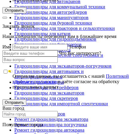
Гидроцилиндры для автокранов
Гидроцилиндры для коммунальной техники
Отправить
Гидроцилиндры для автогрейдеров
Гидроцилиндры для манипуляторов
Гидроцилиндры для буровой техники
Заказать звонок
Гидроцилиндры для тракторов и сельхозтехники
Гидроцилиндры для катков
Наши специалисты перезвонят вам в ближайшее время
Гидроцилиндры для гидроподъемников
Гидроцилиндры для бульдозеров
Имя
Телефон
Гидроцилиндры для пресса
Что Вас интересует?
Гидроцилиндры для лесной спецтехники и
металловозов
Гидроцилиндры для экскаваторов-погрузчиков
Гидроцилиндры для автовышек и
Отправляя данные, вы соглашаетесь с нашей
Политикой
автогидроподъемников
конфиденциальности
и даёте согласие на обработку
Другие гидроцилиндры
персональных данных
Гидроцилиндры для грейферов
Гидроцилиндры для экскаваторов
Гидроцилиндры для скреперов
Отправить
Гидроцилиндры для импортной спецтехники
Ваш город
Ремонт гидроцилиндров
Ремонт гидроцилиндра экскаватора
Популярные города
Ремонт гидроцилиндра погрузчика
Ремонт гидроцилиндра автокрана