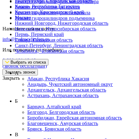
Екатеринбург, Свердловская область
Ремонт гидроцилиндров манипулятора
Казань, Республика Татарстан
Ремонт гидроцилиндра пресса
Краснодар, Краснодарский край
Ремонт гидроцилиндров самосвала
Москва
Ремонт гидроцилиндров подъемника
Нижний Новгород, Нижегородская область
Напишите нам на почту:
Новосибирск, Новосибирская область
Пермь, Пермский край
info@hydrocylinders.ru
Самара, Самарская область
Санкт-Петербург, Ленинградская область
Или позвоните по телефону:
Челябинск, Челябинская область
8-800-101-19-19
Выбрать из списка
(звонок бесплатный)
Заказать звонок
А
Закрыть
Абакан, Республика Хакасия
Анадырь, Чукотский автономный округ
Архангельск, Архангельская область
Астрахань, Астраханская область
Б
Барнаул, Алтайский край
Белгород, Белгородская область
Биробиджан, Еврейская автономная область
Благовещенск, Амурская область
Брянск, Брянская область
В